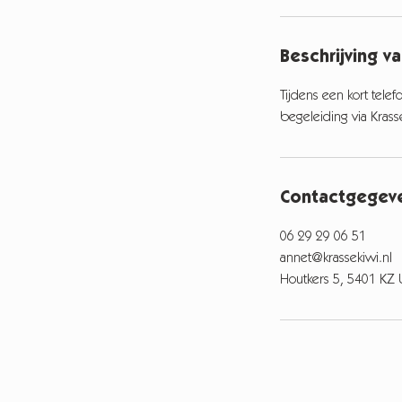
.
Beschrijving v
Tijdens een kort tele
begeleiding via Krass
Contactgegev
06 29 29 06 51
annet@krassekiwi.nl
Houtkers 5, 5401 KZ 