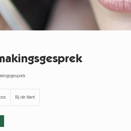
makingsgesprek
akingsgesprek
loos
Bij de klant